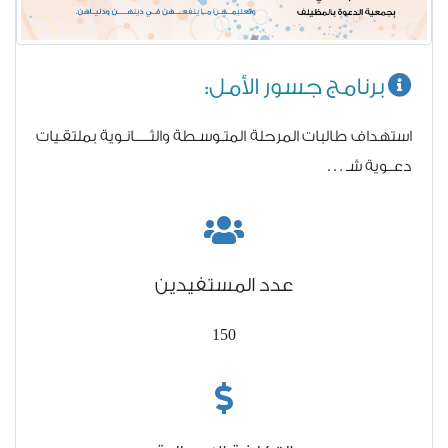
برنامج جسور الأمل:
استهداف طالبات المرحلة المتـوسـطة والثـــــانـوية بملتقـيات
دعــوية شـ . . .
عدد المستفيدين
150