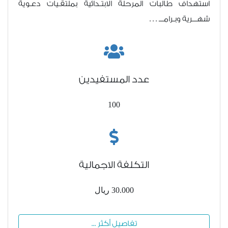
استهداف طالبات المرحلة الابتـدائية بملتقـيات دعـوية
شهـــرية وبـرامـــ . . .
عدد المستفيدين
100
التكلفة الاجمالية
30.000 ريال
تفاصيل أكثر ...