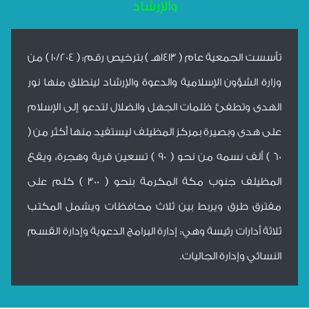
والإرشاد
تأسست الجمعية عام ( 1413هـ ) بترخيص رقم: ( 10/204 ) من
وزارة الشؤون الإسلامية والدعوة والإرشاد لينطلق منها نور
الهدى وتطفئ ظلمات الجهل والضلال لتدعو إلى الإسلام
على هدى وبصيرة بمركز المظيلف ليستفيد منها أكثر من (
60 ) ألف نسمه من نحو ( 90 ) تسعين قرية وهجرة، ويقع
المظيلف جنوب مكة المكرمة بنحو ( 300 ) كلم على
مفترق طرق ويربط بين ثلاث محافظات ويشمل المكتب
ثلاثة أدارات رئيسة وهي: إدارة البرامج الدعوية وإدارة القسم
النسائي وإدارة الجاليات.