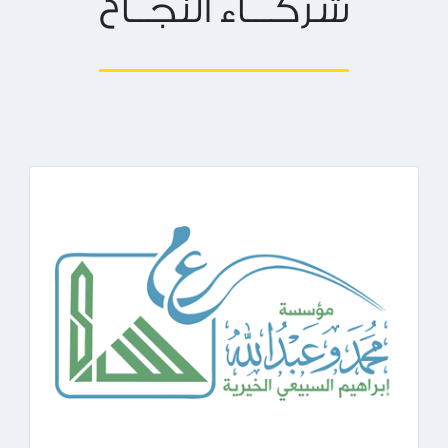
شركـــاء النجــاح