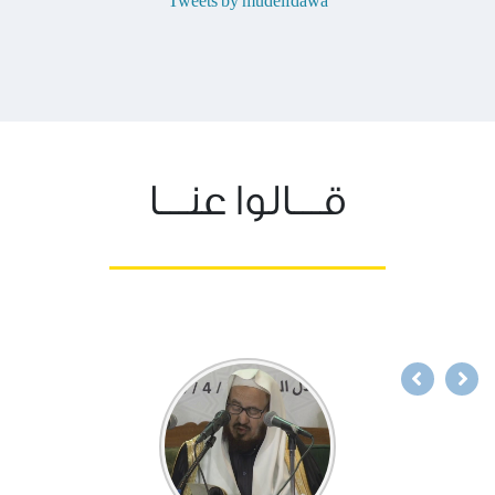
Tweets by mudelfdawa
قـــالوا عنـــا