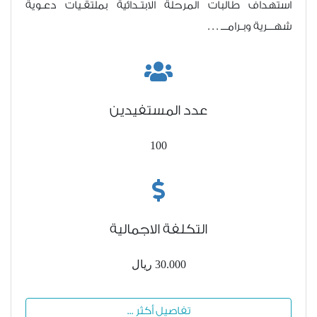
استهداف طالبات المرحلة الابتـدائية بملتقـيات دعـوية
شهـــرية وبـرامـــ . . .
عدد المستفيدين
100
التكلفة الاجمالية
30.000 ريال
تفاصيل أكثر ...