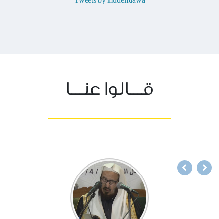
Tweets by mudelfdawa
قـــالوا عنـــا