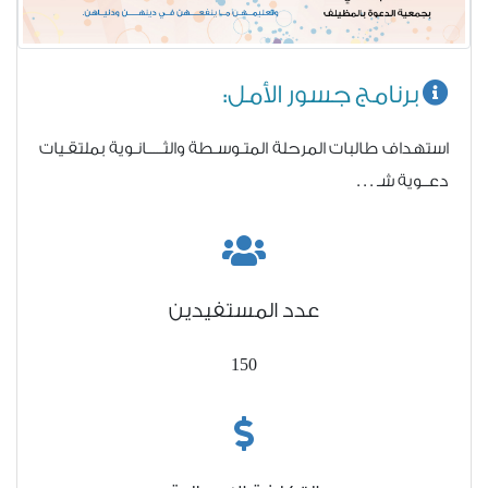
برنامج جسور الأمل:
استهداف طالبات المرحلة المتـوسـطة والثـــــانـوية بملتقـيات
دعــوية شـ . . .
عدد المستفيدين
150