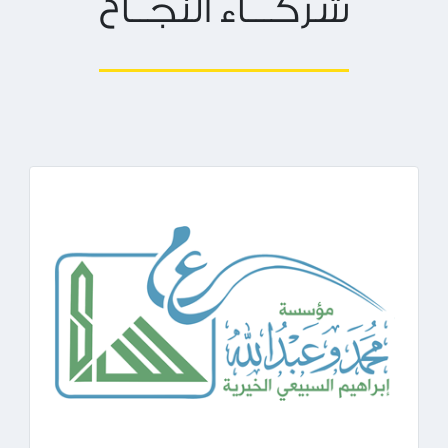
شركـــاء النجــاح