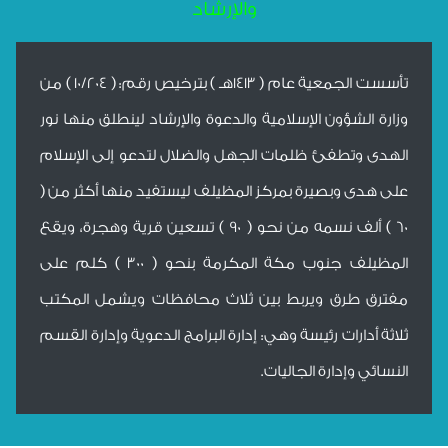
والإرشاد
تأسست الجمعية عام ( 1413هـ ) بترخيص رقم: ( 10/204 ) من
وزارة الشؤون الإسلامية والدعوة والإرشاد لينطلق منها نور
الهدى وتطفئ ظلمات الجهل والضلال لتدعو إلى الإسلام
على هدى وبصيرة بمركز المظيلف ليستفيد منها أكثر من (
60 ) ألف نسمه من نحو ( 90 ) تسعين قرية وهجرة، ويقع
المظيلف جنوب مكة المكرمة بنحو ( 300 ) كلم على
مفترق طرق ويربط بين ثلاث محافظات ويشمل المكتب
ثلاثة أدارات رئيسة وهي: إدارة البرامج الدعوية وإدارة القسم
النسائي وإدارة الجاليات.